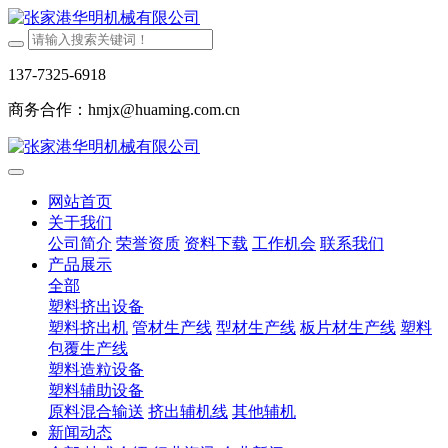
137-7325-6918
商务合作：hmjx@huaming.com.cn
网站首页
关于我们
公司简介
荣誉资质
资料下载
工作机会
联系我们
产品展示
全部
塑料挤出设备
塑料挤出机
管材生产线
型材生产线
板片材生产线
塑料
包覆生产线
塑料造粒设备
塑料辅助设备
原料混合输送
挤出辅机线
其他辅机
新闻动态