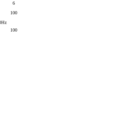
6
100
0Hz
100