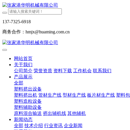
137-7325-6918
商务合作：hmjx@huaming.com.cn
网站首页
关于我们
公司简介
荣誉资质
资料下载
工作机会
联系我们
产品展示
全部
塑料挤出设备
塑料挤出机
管材生产线
型材生产线
板片材生产线
塑料包
塑料造粒设备
塑料辅助设备
原料混合输送
挤出辅机线
其他辅机
新闻动态
全部
技术介绍
行业资讯
企业新闻