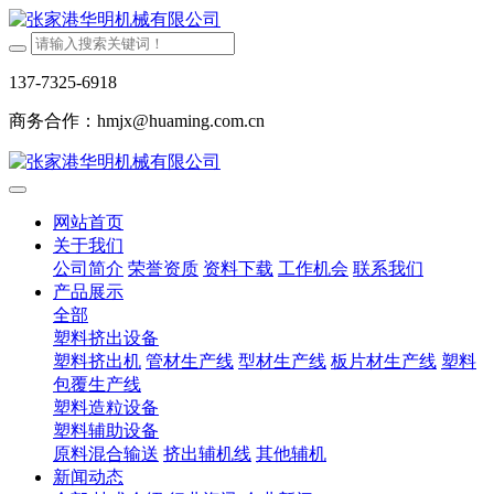
137-7325-6918
商务合作：hmjx@huaming.com.cn
网站首页
关于我们
公司简介
荣誉资质
资料下载
工作机会
联系我们
产品展示
全部
塑料挤出设备
塑料挤出机
管材生产线
型材生产线
板片材生产线
塑料
包覆生产线
塑料造粒设备
塑料辅助设备
原料混合输送
挤出辅机线
其他辅机
新闻动态