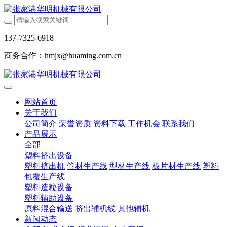
137-7325-6918
商务合作：hmjx@huaming.com.cn
网站首页
关于我们
公司简介
荣誉资质
资料下载
工作机会
联系我们
产品展示
全部
塑料挤出设备
塑料挤出机
管材生产线
型材生产线
板片材生产线
塑料
包覆生产线
塑料造粒设备
塑料辅助设备
原料混合输送
挤出辅机线
其他辅机
新闻动态