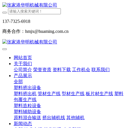
137-7325-6918
商务合作：hmjx@huaming.com.cn
网站首页
关于我们
公司简介
荣誉资质
资料下载
工作机会
联系我们
产品展示
全部
塑料挤出设备
塑料挤出机
管材生产线
型材生产线
板片材生产线
塑料
包覆生产线
塑料造粒设备
塑料辅助设备
原料混合输送
挤出辅机线
其他辅机
新闻动态