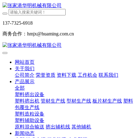
137-7325-6918
商务合作：hmjx@huaming.com.cn
网站首页
关于我们
公司简介
荣誉资质
资料下载
工作机会
联系我们
产品展示
全部
塑料挤出设备
塑料挤出机
管材生产线
型材生产线
板片材生产线
塑料
包覆生产线
塑料造粒设备
塑料辅助设备
原料混合输送
挤出辅机线
其他辅机
新闻动态