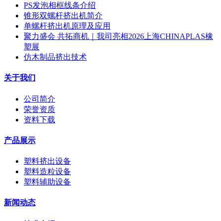
PS发泡相框线条介绍
锥形双螺杆挤出机简介
单螺杆挤出机原理及应用
聚力盛会 共拓商机｜我司亮相2026上海CHINAPLAS橡
塑展
仿木制品挤出技术
关于我们
公司简介
荣誉资质
资料下载
产品展示
塑料挤出设备
塑料造粒设备
塑料辅助设备
新闻动态