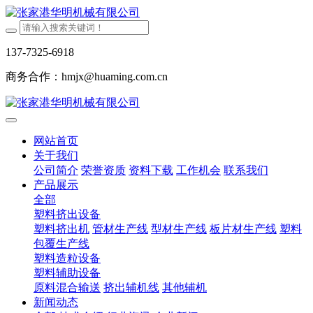
137-7325-6918
商务合作：hmjx@huaming.com.cn
网站首页
关于我们
公司简介
荣誉资质
资料下载
工作机会
联系我们
产品展示
全部
塑料挤出设备
塑料挤出机
管材生产线
型材生产线
板片材生产线
塑料
包覆生产线
塑料造粒设备
塑料辅助设备
原料混合输送
挤出辅机线
其他辅机
新闻动态