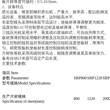
板片材厚度可做到：0.5-10.0mm。
2、设备特点
挤出设备：锥形双螺杆挤出机，产量大，效率高，配以欧姆龙
温控表，变频调速等技术，达到较高水平。
衣架型模头采用特殊双节流设计，使板材厚薄调整更为精准。
温度控制±1C可控制塑化过程及板材厚薄，平整性。
三辊压光机采用水平、垂直或45度倾斜式，可自由升降方式。
板材厚薄控制采用螺杆调整及压轮双向调整控制板材厚薄度。
独立控制的辊筒温控系统能控制压辊轮温度使板材，厚薄均
匀。精密剪板机使板材长度控制能精准控制。
片材收卷机采用高级转矩马达，能随意调整速度及卷收张力。
备有自动计米器可设定产品长度。
主要技术参数:
项目 Item
参数 Paramenter
SBP800
SBP1220
SBP
型号规格Model Specifications
生产片材规格
800
1220
200
Specification of sheet(mm):