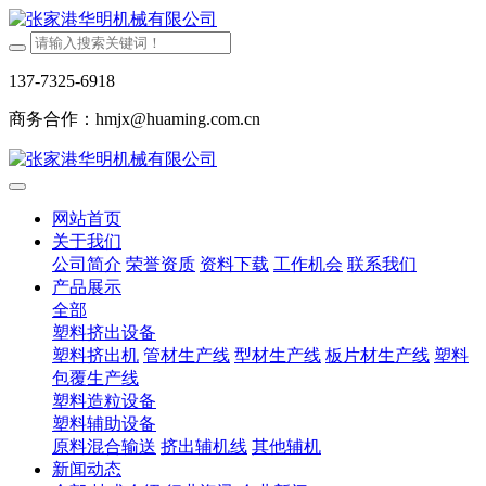
137-7325-6918
商务合作：hmjx@huaming.com.cn
网站首页
关于我们
公司简介
荣誉资质
资料下载
工作机会
联系我们
产品展示
全部
塑料挤出设备
塑料挤出机
管材生产线
型材生产线
板片材生产线
塑料
包覆生产线
塑料造粒设备
塑料辅助设备
原料混合输送
挤出辅机线
其他辅机
新闻动态