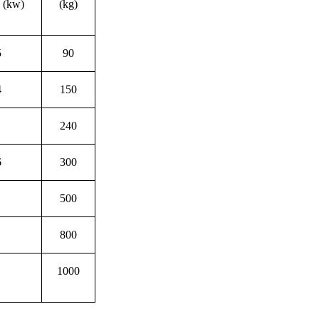
 (kw)
(kg)
5
90
4
150
240
6
300
500
800
1000