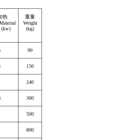
加热
重量
Material
Weight
 (kw)
(kg)
5
90
4
150
240
6
300
500
800