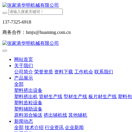
137-7325-6918
商务合作：hmjx@huaming.com.cn
网站首页
关于我们
公司简介
荣誉资质
资料下载
工作机会
联系我们
产品展示
全部
塑料挤出设备
塑料挤出机
管材生产线
型材生产线
板片材生产线
塑料包
塑料造粒设备
塑料辅助设备
原料混合输送
挤出辅机线
其他辅机
新闻动态
全部
技术介绍
行业资讯
企业新闻