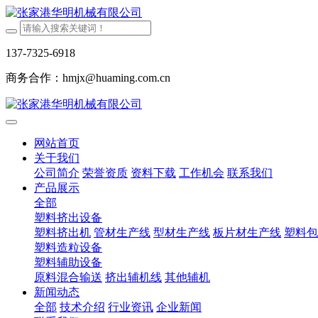
137-7325-6918
商务合作：hmjx@huaming.com.cn
网站首页
关于我们
公司简介
荣誉资质
资料下载
工作机会
联系我们
产品展示
全部
塑料挤出设备
塑料挤出机
管材生产线
型材生产线
板片材生产线
塑料包
塑料造粒设备
塑料辅助设备
原料混合输送
挤出辅机线
其他辅机
新闻动态
全部
技术介绍
行业资讯
企业新闻