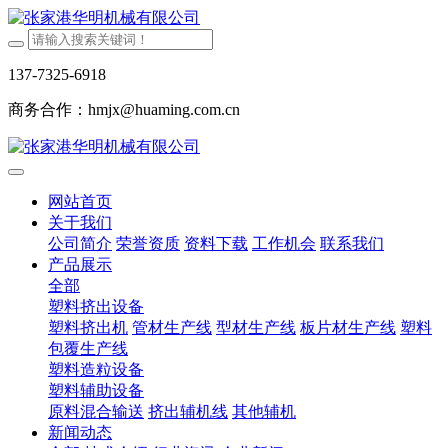
137-7325-6918
商务合作：hmjx@huaming.com.cn
网站首页
关于我们
公司简介
荣誉资质
资料下载
工作机会
联系我们
产品展示
全部
塑料挤出设备
塑料挤出机
管材生产线
型材生产线
板片材生产线
塑料
包覆生产线
塑料造粒设备
塑料辅助设备
原料混合输送
挤出辅机线
其他辅机
新闻动态