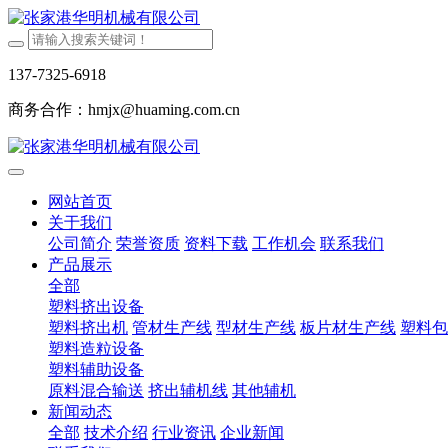
137-7325-6918
商务合作：hmjx@huaming.com.cn
网站首页
关于我们
公司简介
荣誉资质
资料下载
工作机会
联系我们
产品展示
全部
塑料挤出设备
塑料挤出机
管材生产线
型材生产线
板片材生产线
塑料包
塑料造粒设备
塑料辅助设备
原料混合输送
挤出辅机线
其他辅机
新闻动态
全部
技术介绍
行业资讯
企业新闻